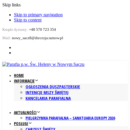
Skip links
Skip to primary navigation
Skip to content
Ksiądz dyżurny:
+48 570 723 354
Mail:
nowy_sacz8@diecezja.tarnow.pl
HOME
INFORMACJE
OGŁOSZENIA DUSZPASTERSKIE
INTENCJE MSZY ŚWIĘTEJ
KANCELARIA PARAFIALNA
AKTUALNOŚCI
PIELGRZYMKA PARAFIALNA – SANKTUARIA EUROPY 2026
POSŁUGI
CHRZEST ŚWIĘTY