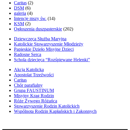
Caritas
(2)
DSM
(6)
galeria
(4)
Intencje mszy św.
(14)
KSM
(2)
Ogłoszenia duszpasterskie
(202)
Dziewczęca Służba Maryjna
Katolickie Stowarzyszenie Młodzieży
Papieskie Dzieło Misyjne Dzieci
Radosne Serca
Schola dziecięca “Rozśpiewane Helenki”
Akcja Katolicka
Apostolat Trzeźwości
Caritas
Chór parafialny
Grupa FAUSTINUM
Misyjny Krąg Rodzin
Róże Żywego Różańca
Stowarzyszenie Rodzin Katolickich
Wspólnota Rodzin Kapłańskich i Zakonnych