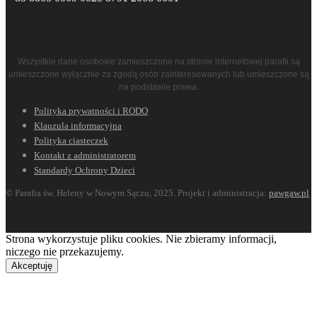
Wszystkie dane osobowe zamieszczone na stronie internetowej parafii są
umieszczone wyłącznie za zgodą osób zainteresowanych lub umieszczone są
na podstawie prawa.
Polityka prywatności i RODO
Klauzula informacyjna
Polityka ciasteczek
Kontakt z administratorem
Standardy Ochrony Dzieci
© Parafia św. Heleny w Nowym Sączu, 2025. Projekt i administracja:
pawgaw.pl
Strona wykorzystuje pliku cookies. Nie zbieramy informacji,
niczego nie przekazujemy.
Akceptuję