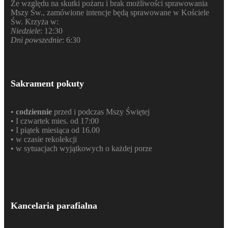
Ze względu na skutki pożaru i brak możliwości sprawowania
Mszy Św., zamówione intencje będą sprawowane w Kościele
Św. Krzyża w:
Niedziele
: 12:30
Dni powszednie
: 6:30
Sakrament pokuty
•
codziennie
przed i podczas Mszy Świętej
• I czwartek mies. od 17:00
• I piątek miesiąca od 16.00
• w czasie rekolekcji
• w sytuacjach wyjątkowych o każdej porze
Kancelaria parafialna