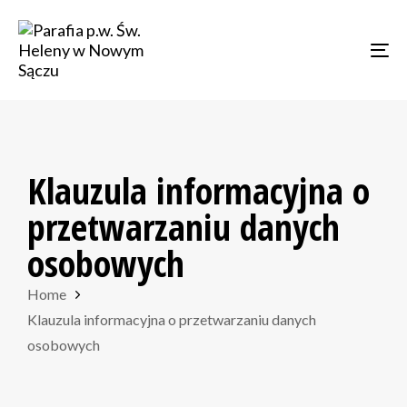
Skip
Skip
links
to
Tog
primary
navigation
Skip
to
content
Klauzula informacyjna o
przetwarzaniu danych
osobowych
Home
Klauzula informacyjna o przetwarzaniu danych
osobowych