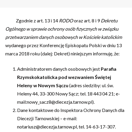
Zgodnie z art. 13 i 14
RODO
oraz art. 8 i 9
Dekretu
Ogólnego w sprawie ochrony osób fizycznych w związku
przetwarzaniem danych osobowych w Kościele katolickim
wydanego przez Konferencję Episkopatu Polski w dniu 13
marca 2018 roku (dalej: Dekret) niniejszym informuję, że:
Administratorem danych osobowych jest
Parafia
Rzymskokatolicka pod wezwaniem Świętej
Heleny w Nowym Sączu
(adres siedziby: ul. św.
Heleny 44, 33-300 Nowy Sącz; tel. 18 443 04 21; e-
mail:nowy_sacz8@diecezja.tarnow.pl).
Dane kontaktowe do Inspektora Ochrony Danych dla
Diecezji Tarnowskiej – e-mail:
notariusz@diecezja.tarnow.pl
, tel. 14-63-17-307.