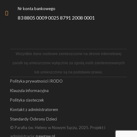
Nr konta bankowego
83 8805 0009 0025 8791 2008 0001
Wszystkie dane osobowe zamieszczone na stronie internetowej
parafii są umieszczone wyłącznie za zgodą osób zainteresowanych
lub umieszczone są na podstawie prawa.
Polityka prywatności i RODO
Klauzula informacyjna
Polityka ciasteczek
Kontakt z administratorem
Standardy Ochrony Dzieci
© Parafia św. Heleny w Nowym Sączu, 2025. Projekt i
administracja:
pawgaw.pl