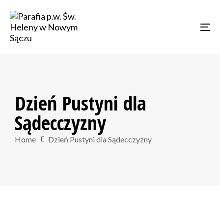
Skip
Skip
links
to
Tog
primary
navigation
Skip
to
content
Dzień Pustyni dla
Sądecczyzny
Home
Dzień Pustyni dla Sądecczyzny