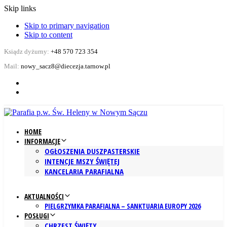
Skip links
Skip to primary navigation
Skip to content
Ksiądz dyżurny:
+48 570 723 354
Mail:
nowy_sacz8@diecezja.tarnow.pl
HOME
INFORMACJE
OGŁOSZENIA DUSZPASTERSKIE
INTENCJE MSZY ŚWIĘTEJ
KANCELARIA PARAFIALNA
AKTUALNOŚCI
PIELGRZYMKA PARAFIALNA – SANKTUARIA EUROPY 2026
POSŁUGI
CHRZEST ŚWIĘTY