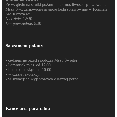
Ze względu na skutki pożaru i brak możliwości sprawowania
Mszy Św., zamówione intencje będą sprawowane w Kościele
Św. Krzyża w:
Niedziele
: 12:30
Dni powszednie
: 6:30
Sakrament pokuty
•
codziennie
przed i podczas Mszy Świętej
• I czwartek mies. od 17:00
• I piątek miesiąca od 16.00
• w czasie rekolekcji
• w sytuacjach wyjątkowych o każdej porze
Kancelaria parafialna