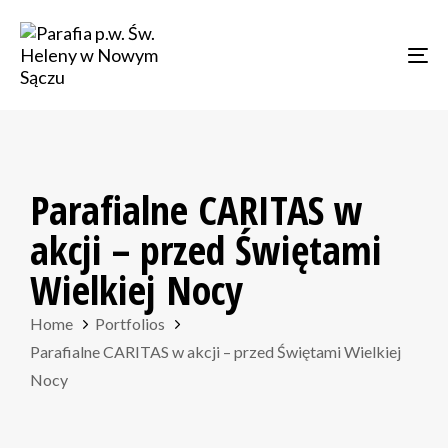
Skip
Skip
links
to
Tog
primary
navigation
Skip
to
content
Parafialne CARITAS w
akcji – przed Świętami
Wielkiej Nocy
Home
Portfolios
Parafialne CARITAS w akcji – przed Świętami Wielkiej
Nocy