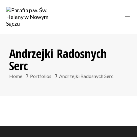
Skip
Skip
links
to
Tog
primary
navigation
Skip
to
Andrzejki Radosnych
content
Serc
Home
Portfolios
Andrzejki Radosnych Serc