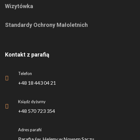
Wizytówka
Standardy Ochrony Małoletnich
Kontakt z parafią
Telefon
+48 18 443 04 21
Ksiądz dyżurny
+48 570 723 354
Adres parafii
Parafia św. Heleny w Nowym Sączu