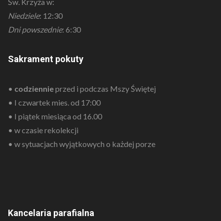
Św. Krzyża w:
Niedziele
: 12:30
Dni powszednie
: 6:30
Sakrament pokuty
•
codziennie
przed i podczas Mszy Świętej
• I czwartek mies. od 17:00
• I piątek miesiąca od 16.00
• w czasie rekolekcji
• w sytuacjach wyjątkowych o każdej porze
Kancelaria parafialna