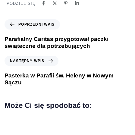
PODZIEL SIĘ
P
POPRZEDNI WPIS
o
p
Parafialny Caritas przygotował paczki
r
świąteczne dla potrzebujących
z
e
N
NASTĘPNY WPIS
d
a
n
s
Pasterka w Parafii św. Heleny w Nowym
i
t
Sączu
w
ę
p
p
i
n
Może Ci się spodobać to:
s
y
w
p
i