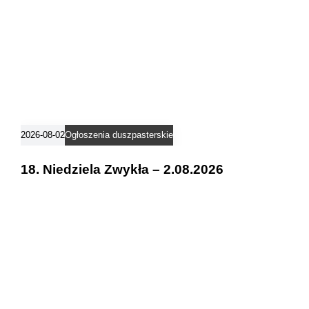
s
2026-08-02
Ogłoszenia duszpasterskie
18. Niedziela Zwykła – 2.08.2026