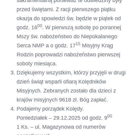
sakramentalną ponieważ te odwiedziny były
przed świętami. Z racji pierwszego piątku
okazja do spowiedzi św. będzie w piątek od
00
godz. 16
. W pierwszą sobotę po porannej
Mszy św. nabożeństwo do Niepokalanego
15
Serca NMP a o godz. 17
Misyjny Krąg
Rodzin poprowadzi nabożeństwo pierwszej
soboty miesiąca.
Dziękujemy wszystkim, którzy przyjęli w drugi
dzień świąt wsparli ofiarą Kolędników
Misyjnych. Zebranych zostało dla dzieci z
krajów misyjnych 9618 zł. Bóg zapłać.
Podajemy porządek Kolędy.
00
Poniedziałek – 29.12.2025 od godz. 9
1 Ks. – ul. Magazynowa od numerów