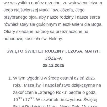
we wszystkim oprócz grzechu, za wstawiennictwem
Jego Najświętszej Matki i św. Józefa, Jego
przybranego ojca, aby nasze rodziny i nasze serca
również stały się gościnnym mieszkaniem dla Boga.
Ofiary składane na tacę są przeznaczone na
odbudowę kościoła św. Heleny.
ŚWIĘTO ŚWIĘTEJ RODZINY JEZUSA, MARYI I
JÓZEFA
28.12.2025
W tym tygodniu w środę ostatni dzień 2025
roku. Msza św. i nabożeństwo dziękczynne na
zakończenie „Starego Roku” będzie o godz.
00
00
10
i 17
. W czwartek uroczystość Świętej
Bożej Rodzicielki Maryi, Nowy Rok. Msze św.