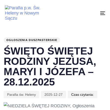
Skip
Skip
links
to
To
primary
na
navigation
WPISANO
Autor
Wpisano:
Skip
W:
to
OGŁOSZENIA DUSZPASTERSKIE
ŚWIĘTO ŚWIĘTEJ
content
RODZINY JEZUSA,
MARYI I JÓZEFA –
28.12.2025
Parafia św. Heleny
2025-12-27
Czas czytania: